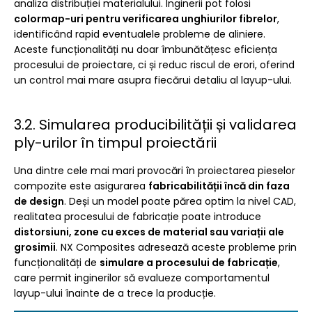
analiza distribuției materialului. Inginerii pot folosi
colormap-uri pentru verificarea unghiurilor fibrelor
,
identificând rapid eventualele probleme de aliniere.
Aceste funcționalități nu doar îmbunătățesc eficiența
procesului de proiectare, ci și reduc riscul de erori, oferind
un control mai mare asupra fiecărui detaliu al layup-ului.
3.2. Simularea producibilității și validarea
ply-urilor în timpul proiectării
Una dintre cele mai mari provocări în proiectarea pieselor
compozite este asigurarea
fabricabilității încă din faza
de design
. Deși un model poate părea optim la nivel CAD,
realitatea procesului de fabricație poate introduce
distorsiuni, zone cu exces de material sau variații ale
grosimii
. NX Composites adresează aceste probleme prin
funcționalități de
simulare a procesului de fabricație
,
care permit inginerilor să evalueze comportamentul
layup-ului înainte de a trece la producție.