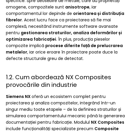
specifice. Spre deosebire de metale, care au proprietăți
omogene, compozitele sunt
anisotrope
, iar
comportamentul lor depinde de
orientarea și distribuția
fibrelor
. Acest lucru face ca proiectarea să fie mai
complexă, necesitând instrumente software avansate
pentru
gestionarea straturilor, analiza deformărilor și
optimizarea fabricației
. În plus, producția pieselor
compozite implică
procese diferite față de prelucrarea
metalelor
, iar orice eroare în proiectare poate duce la
defecte structurale greu de detectat.
1.2. Cum abordează NX Composites
provocările din industrie
Siemens NX
oferă un ecosistem complet pentru
proiectarea și analiza compozitelor, integrând într-un
singur mediu toate etapele – de la definirea straturilor și
simularea comportamentului mecanic până la generarea
documentației pentru fabricație. Modulul
NX Composites
include funcționalități specializate precum
Composite