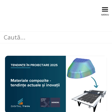
Training @Digital Twin
MENIU