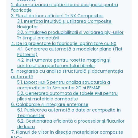
2. Automatizarea și optimizarea designului pentru
fabricație
3. Fluxul de lucru eficient în NX Composites
3.1. Interfața intuitivă și utilizarea Composite
Navigator
3.2. Simularea producibilității și validarea ply-urilor
în timpul proiectării
4. De la proiectare la fabricație: optimizare cu NX
4.1. Generarea automată a modelelor plane (Flat
Patterns)
4.2. Instrumente pentru rosette mapping și
controlul comportamentului fibrelor
5. Integrarea cu analiza structurală și documentația
automată
5.1. Export HDF5 pentru analiza structurală a
compozitelor în Simcenter 3D și FEMAP
5.2. Generarea automată de tabele PMI pentru
plies și materiale compozite
6. Colaborare și integrare enterprise
6.1. Publicarea automată a datelor compozite în
Teamcenter
6.2. Gestionarea eficientă a proceselor și fluxurilor
de lucru
7. Planuri de viitor în direcția materialelor compozite
FAQs