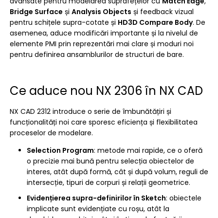
avansate pentru modelarea suprafețelor cu
Match Edge
,
Bridge Surface
și
Analysis Objects
și feedback vizual
pentru schițele supra-cotate și
HD3D Compare Body
. De
asemenea, aduce modificări importante și la nivelul de
elemente PMI prin reprezentări mai clare și moduri noi
pentru definirea ansamblurilor de structuri de bare.
Ce aduce nou NX 2306 în NX CAD
NX CAD 2312 introduce o serie de îmbunătățiri și
funcționalități noi care sporesc eficiența și flexibilitatea
proceselor de modelare.
Selection Program
: metode mai rapide, ce o oferă
o precizie mai bună pentru selecția obiectelor de
interes, atât după formă, cât și după volum, reguli de
intersecție, tipuri de corpuri și relații geometrice.
Evidențierea supra-definirilor în Sketch
: obiectele
implicate sunt evidențiate cu roșu, atât la