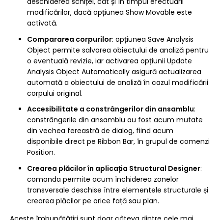
deschiderea schiței, cât și în timpul efectuării
modificărilor, dacă opțiunea Show Movable este
activată.
Compararea corpurilor
: opțiunea Save Analysis
Object permite salvarea obiectului de analiză pentru
o eventuală revizie, iar activarea opțiunii Update
Analysis Object Automatically asigură actualizarea
automată a obiectului de analiză în cazul modificării
corpului original.
Accesibilitate a constrângerilor din ansamblu
:
constrângerile din ansamblu au fost acum mutate
din vechea fereastră de dialog, fiind acum
disponibile direct pe Ribbon Bar, în grupul de comenzi
Position.
Crearea plăcilor în aplicația Structural Designer
:
comanda permite acum închiderea zonelor
transversale deschise între elementele structurale și
crearea plăcilor pe orice față sau plan.
Aceste îmbunătățiri sunt doar câteva dintre cele mai