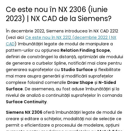
Ce este nou în NX 2306 (iunie
2023) | NX CAD de la Siemens?
În decembrie 2022, Siemens introducea în NX CAD 2212
(vezi aici
Ce este nou în NX 2212 (decembrie 2022 | NX
CAD
) îmbunătățiri legate de modul de manipulare a
pattern-urilor cu opțiunea
Relation Finding Scope
,
definiri de constrângeri la distanță, optimizări ale modului
de generare a curbelor Spline, notificări mai clare pentru
generarea suprafețelor cu
Studio Surface
și flexibilitate
mai mare asupra generării și modificării suprafețelor
complexe folosind comenzile
Draw Shape
și
N-Sided
Surface
. De asemenea, au fost aduse îmbunătățiri și la
nivelul de analiză a continuității suprafețelor în comanda
Surface Continuity
.
Siemens NX 2306
oferă îmbunătățiri legate de modul de
creare și editare a schițelor, modalități noi de selecție ce
permit o eficientizare a procesului de modelare, opțiuni