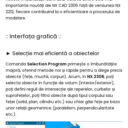
importante noutăți ale NX CAD 2306 față de versiunea NX
2212, fiecare contribuind la o eficientizare a procesului de
modelare.
:: Interfața grafică ::
► Selecție mai eficientă a obiectelor
Comanda
Selection Program
primește o îmbunătățire
majoră, oferind metode noi și rapide pentru a alege precis
obiecte (fețe, muchii, corpuri). Acum, în
NX 2306
, poți
selecta obiecte în funcție de volum (interior/exterior),
poți defini reguli de intersecție ale reperelor, curbelor și
suprafețelor, poți filtra obiecte după tipul corpului sau
feței (solid, plan, cilindru etc.) sau chiar găsi fețe pe baza
unor relații geometrice (paralelism, perpendicularitate
etc.).