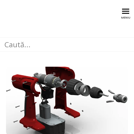
Training @Digital Twin
MENIU