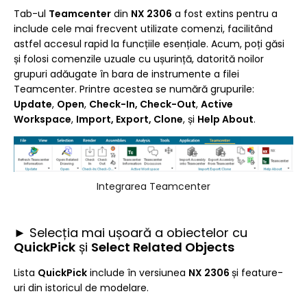
Tab-ul
Teamcenter
din
NX 2306
a fost extins pentru a
include cele mai frecvent utilizate comenzi, facilitând
astfel accesul rapid la funcțiile esențiale. Acum, poți găsi
și folosi comenzile uzuale cu ușurință, datorită noilor
grupuri adăugate în bara de instrumente a filei
Teamcenter. Printre acestea se numără grupurile:
Update
,
Open
,
Check-In, Check-Out
,
Active
Workspace
,
Import, Export, Clone
, și
Help About
.
Integrarea Teamcenter
► Selecția mai ușoară a obiectelor cu
QuickPick
și
Select Related Objects
Lista
QuickPick
include în versiunea
NX 2306
și feature-
uri din istoricul de modelare.