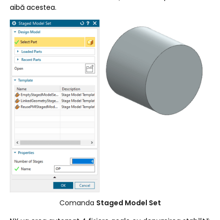
aibă acestea.
Comanda
Staged Model Set