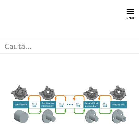
Training @Digital Twin
MENIU