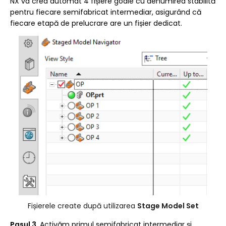
NX va crea automat 4 fișiere goale cu denumirea stabilită
pentru fiecare semifabricat intermediar, asigurând că
fiecare etapă de prelucrare are un fișier dedicat.
Fișierele create după utilizarea
Stage Model Set
Pasul 3.
Activăm primul semifabricat intermediar și