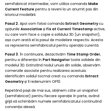
semifabricat intermediar, vom utiliza comanda
Make
Current Feature
pentru a reveni la un anumit pas din
istoricul modelării.
Pasul 2.
Apoi vom folosi comanda
Extract Geometry
cu
opțiunile
Associative
și
Fix at Current Timestamp
active,
cu care vom face o copie a solidului 3D (un snapshot),
așa cum arată el la pasul de modelare respectiv. Acesta
va reprezenta semifabricatul pentru operația curentă.
Pasul 3.
În continuare, dezactivăm
Time Stamp Order
,
pentru a diferenția în
Part Navigator
toate solidele din
modelul 3D. Extinzând nodul unuia din solide, observăm
comenzile asociate pentru realizarea acestuia.
Identificăm solidul tocmai creat cu comanda
Extract
Geometry
și îl redenumim OP10.
Repetând pașii de mai sus, obținem câte un snapshot
(semifabricat) pentru fiecare operație în parte, având
grijă să schimbăm numele semifabricatului continuând
convenția aleasă.