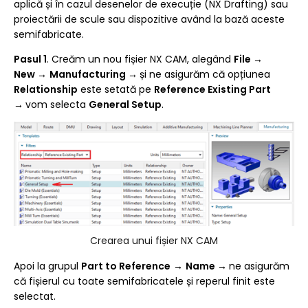
aplică și în cazul desenelor de execuție (NX Drafting) sau
proiectării de scule sau dispozitive având la bază aceste
semifabricate.
Pasul 1
. Creăm un nou fișier NX CAM, alegând
File
→
New
→
Manufacturing
→
și ne asigurăm că opțiunea
Relationship
este setată pe
Reference Existing Part
→
vom selecta
General Setup
.
Crearea unui fișier NX CAM
Apoi la grupul
Part to Reference
→
Name →
ne asigurăm
că fișierul cu toate semifabricatele și reperul finit este
selectat.