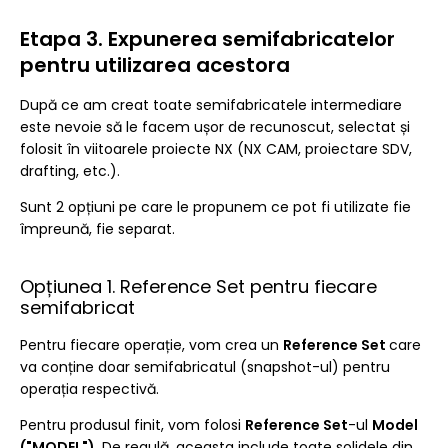
Etapa 3. Expunerea semifabricatelor
pentru utilizarea acestora
După ce am creat toate semifabricatele intermediare
este nevoie să le facem ușor de recunoscut, selectat și
folosit în viitoarele proiecte NX (NX CAM, proiectare SDV,
drafting, etc.).
Sunt 2 opțiuni pe care le propunem ce pot fi utilizate fie
împreună, fie separat.
Opțiunea 1. Reference Set pentru fiecare
semifabricat
Pentru fiecare operație, vom crea un
Reference Set
care
va conține doar semifabricatul (snapshot-ul) pentru
operația respectivă.
Pentru produsul finit, vom folosi
Reference Set
-ul
Model
("MODEL")
. De regulă, aceasta include toate solidele din