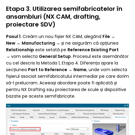
Etapa 3. Utilizarea semifabricatelor în
ansambluri (NX CAM, drafting,
proiectare SDV)
Pasul 1.
Creăm un nou fișier NX CAM, alegând
File
→
New
→
Manufacturing
→
și ne asigurăm că opțiunea
Relationship
este setată pe
Reference Existing Part
→
vom selecta
General Setup
. Procesul este asemănător
cu cel descris la Metoda 1, Etapa 4. Diferența apare la
secțiunea
Part to Reference
→
Name
, unde vom selecta
fișierul asociat semifabricatului intermediar pe care dorim
să-l prelucram. Aceeași abordare poate fi aplicată și
pentru NX Drafting sau proiectarea de scule și dispozitive
bazate pe aceste semifabricate.