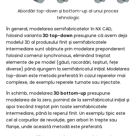
Abordări top-down și bottom-up al unui proces
tehnologic
În general, modelarea semifabricatelor în NX CAD,
folosind varianta
3D top-down
presupune că avem deja
modelul 3D al produsului finit și semifabricatele
intermediare sunt obținute prin modelare preponderent
folosind comenzi synchronous, eliminând treptat
elemente de pe model (găuri, racordări, teșituri, fețe
diverse) până ajungem la semifabricatul inițial. Modelarea
top-down este metoda preferată în cazul reperelor mai
complexe, de exemplu reperele turnate sau injectate.
În schimb, modelarea
3D bottom-up
presupune
modelarea de la zero, pornind de la semifabricatul inițial și
apoi trecând treptat prin toate semifabricatele
intermediare, până la reperul finit. Un exemplu tipic este
cel al corpurilor de revoluție, gen arbori în trepte sau
flanșe, unde această metodă este preferată.