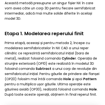
Această metodă presupune un singur fișier NX în care
vom avea câte un corp 3D pentru fiecare semifabricat
intermediar, adică mai multe solide diferite în același
model 3D.
Etapa 1. Modelarea reperului finit
Prima etapă, aceeași și pentru metoda 2, începe cu
modelarea semifabricatelor în NX CAD a unui reper
cilindric ce reprezintă semifabricatul inițial (bara de
metal), realizat folosind comanda
Cylinder
. Operația de
strunjire exterioară (OP10) este realizată în modelul 3D
folosind comanda
Subtract
a unui corp de revoluție din
semifabricatul inițial. Pentru găurile de prindere ale flanșei
(OP20) folosim mai întâi comanda
Hole
și apoi
Pattern
pentru a multiplica ușor găurile. Ultima operație este
găurirea axială (OP30), realizată folosind comanda
Hole
.
După toate aceste operații, obținem în final reperul finit.