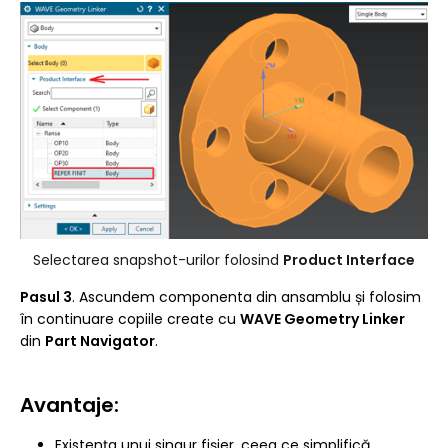
Selectarea snapshot-urilor folosind
Product Interface
Pasul 3
. Ascundem componenta din ansamblu și folosim
în continuare copiile create cu
WAVE Geometry Linker
din
Part Navigator
.
Avantaje:
Existența unui singur fișier, ceea ce simplifică